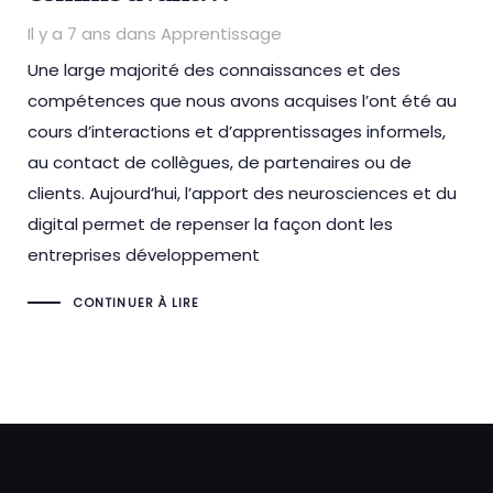
Il y a 7 ans
Tags
dans
Apprentissage
Une large majorité des connaissances et des
compétences que nous avons acquises l’ont été au
cours d’interactions et d’apprentissages informels,
au contact de collègues, de partenaires ou de
clients. Aujourd’hui, l’apport des neurosciences et du
digital permet de repenser la façon dont les
entreprises développement
CONTINUER À LIRE