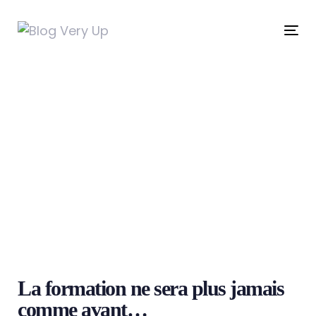
Skip
to
Tog
Skip
primary
nav
navigation
links
Skip
to
content
La formation ne sera plus jamais
comme avant…